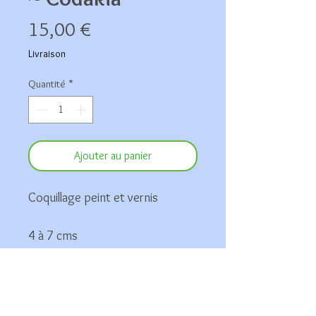
Prix
15,00 €
Livraison
Quantité
*
Ajouter au panier
Coquillage peint et vernis
4 à 7 cms
ruban souple mauve
ref cc13