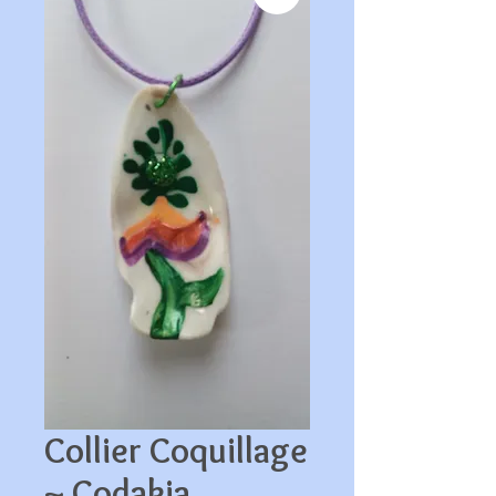
Collier Coquillage
~ Codakia