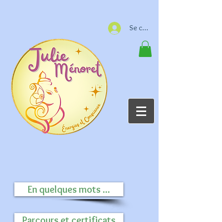
Se connecter
En quelques mots ...
Parcours et certificats