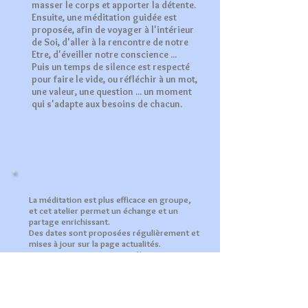
masser le corps et apporter la détente.
Ensuite, une méditation guidée est
proposée, afin de voyager à l'intérieur
de Soi, d'aller à la rencontre de notre
Etre, d'éveiller notre conscience ...
Puis un temps de silence est respecté
pour faire le vide, ou réfléchir à un mot,
une valeur, une question ... un moment
qui s'adapte aux besoins de chacun.
La méditation est plus efficace en groupe,
et cet atelier permet un échange et un
partage enrichissant.
Des dates sont proposées régulièrement et
mises à jour sur la page actualités.
Vous pouvez vous inscrire dès maintenant
pour la prochaine session en remplissant le
formulaire ICI.