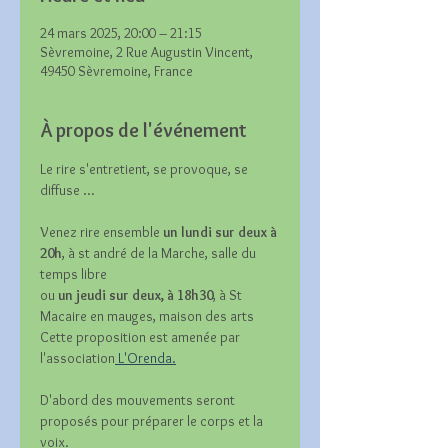
24 mars 2025, 20:00 – 21:15
Sèvremoine, 2 Rue Augustin Vincent,
49450 Sèvremoine, France
À propos de l'événement
Le rire s'entretient, se provoque, se 
diffuse ...
Venez rire ensemble 
un lundi sur deux à 
20h
, à st andré de la Marche, salle du 
temps libre
ou 
un jeudi sur deux, à 18h30
, à St 
Macaire en mauges, maison des arts
Cette proposition est amenée par 
l'association
 L'Orenda.
D'abord des mouvements seront 
proposés pour préparer le corps et la 
voix.