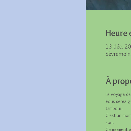
Heure e
13 déc. 2
Sèvremoin
À prop
Le voyage dev
Vous serez gui
tambour.
C'est un mome
son.
Ce moment es