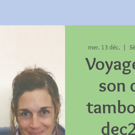
mer. 13 déc.
  |  
S
Voyag
son 
tambo
dec