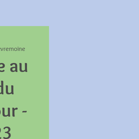
èvremoine
e au
du
ur -
23