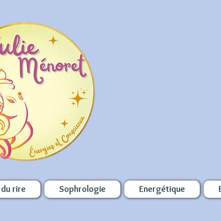
du rire
Sophrologie
Energétique