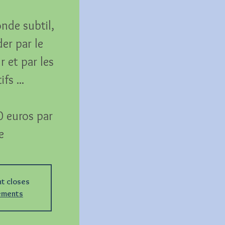
nde subtil,
der par le
 et par les
fs ...
0 euros par
e
nt closes
nements