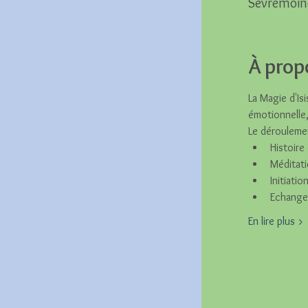
Sèvremoin
À prop
La Magie d'Isi
émotionnelle, 
Le dérouleme
Histoire
Méditati
Initiati
Echange
En lire plus >