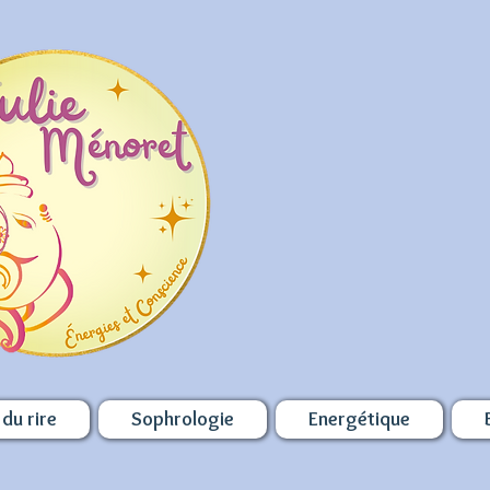
du rire
Sophrologie
Energétique