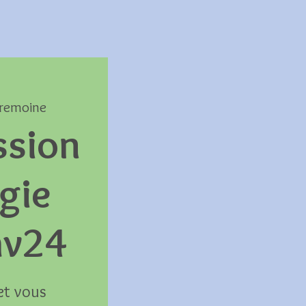
remoine
ssion
gie
 av24
et vous