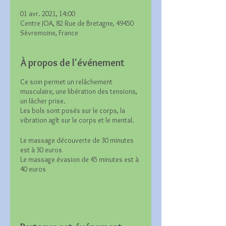
01 avr. 2021, 14:00
Centre JOA, 82 Rue de Bretagne, 49450
Sèvremoine, France
À propos de l'événement
Ce soin permet un relâchement
musculaire, une libération des tensions,
un lâcher prise.
Les bols sont posés sur le corps, la
vibration agît sur le corps et le mental.
Le massage découverte de 30 minutes
est à 30 euros
Le massage évasion de 45 minutes est à
40 euros
Tifenn pourra vous accueillir au Centre
JOA, les jeudis après-midi.
Pour d'autres créneaux, vous pouvez la
contacter.