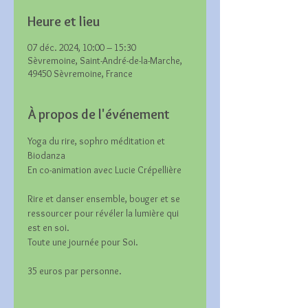
Heure et lieu
07 déc. 2024, 10:00 – 15:30
Sèvremoine, Saint-André-de-la-Marche,
49450 Sèvremoine, France
À propos de l'événement
Yoga du rire, sophro méditation et 
Biodanza
En co-animation avec Lucie Crépellière
Rire et danser ensemble, bouger et se 
ressourcer pour révéler la lumière qui 
est en soi.
Toute une journée pour Soi.
35 euros par personne.