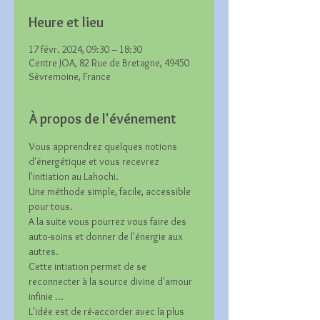
Heure et lieu
17 févr. 2024, 09:30 – 18:30
Centre JOA, 82 Rue de Bretagne, 49450
Sèvremoine, France
À propos de l'événement
Vous apprendrez quelques notions 
d'énergétique et vous recevrez 
l'initiation au Lahochi.
Une méthode simple, facile, accessible 
pour tous. 
A la suite vous pourrez vous faire des 
auto-soins et donner de l'énergie aux 
autres.
Cette intiation permet de se 
reconnecter à la source divine d'amour 
infinie ...
L'idée est de ré-accorder avec la plus 