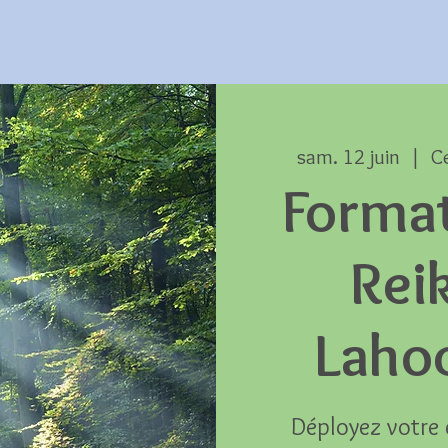
sam. 12 juin
  |  
C
Forma
Reik
Laho
Déployez votre 