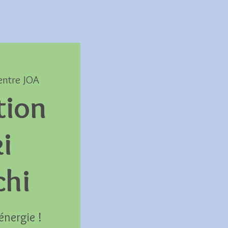
entre JOA
tion
i
chi
énergie !