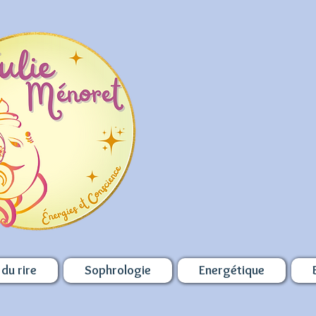
du rire
Sophrologie
Energétique