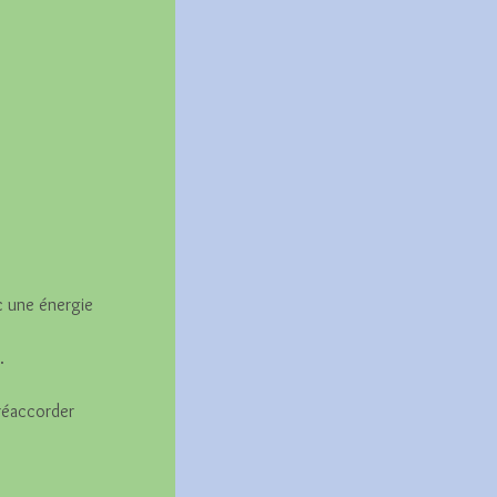
c une énergie 
.
 réaccorder 