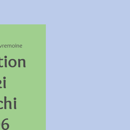
vremoine
tion
i
chi
06