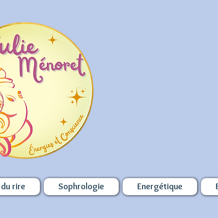
du rire
Sophrologie
Energétique