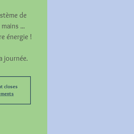
système de
mains ...
e énergie !
a journée.
nt closes
nements