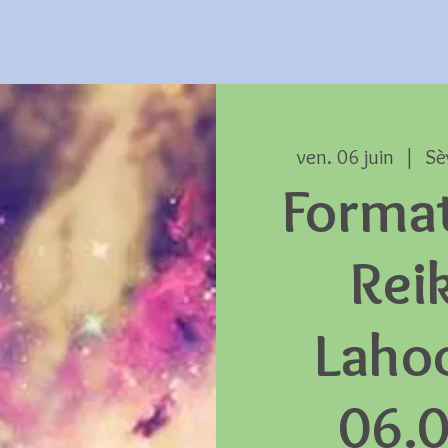
ven. 06 juin
  |  
Sè
Forma
Reik
Laho
06.