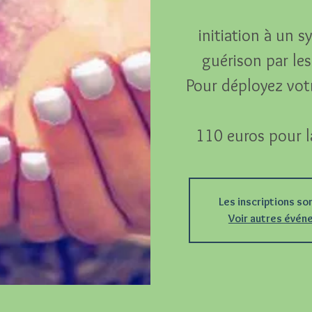
initiation à un 
guérison par les 
Pour déployez votr
110 euros pour l
Les inscriptions so
Voir autres évé