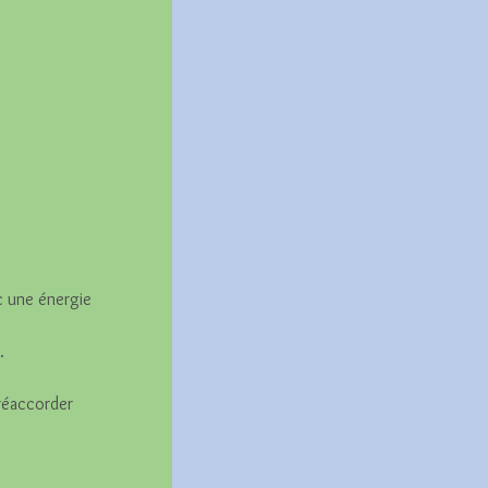
c une énergie 
.
 réaccorder 