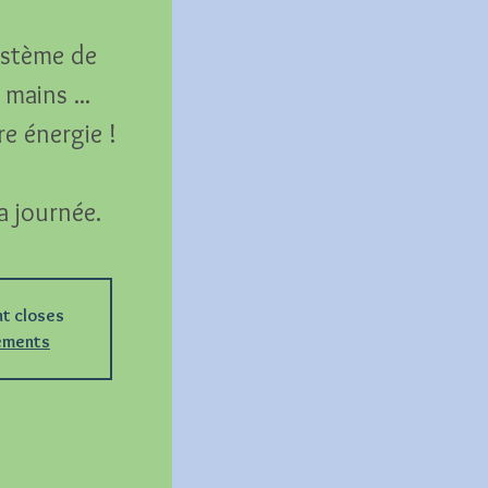
système de
mains ...
e énergie !
a journée.
nt closes
nements