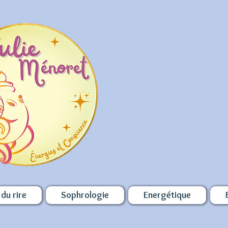
du rire
Sophrologie
Energétique