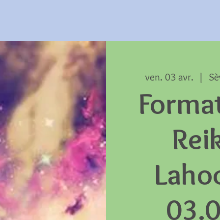
ven. 03 avr.
  |  
Sè
Forma
Reik
Laho
03.