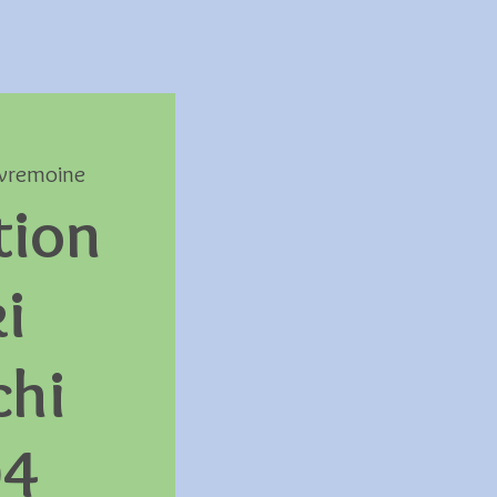
vremoine
tion
i
chi
04