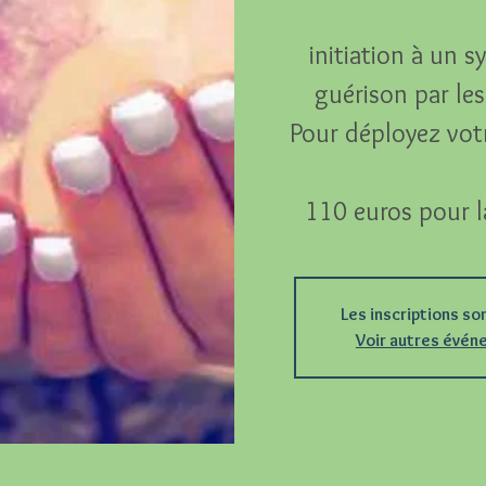
initiation à un 
guérison par les 
Pour déployez votr
110 euros pour l
Les inscriptions so
Voir autres évé