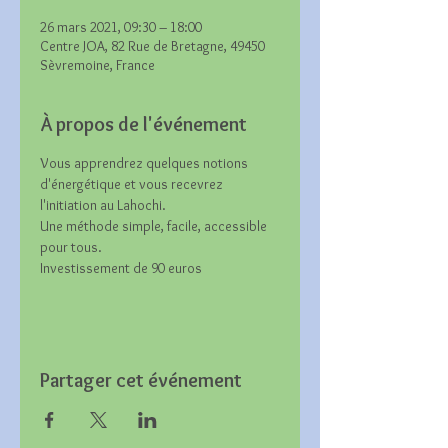
26 mars 2021, 09:30 – 18:00
Centre JOA, 82 Rue de Bretagne, 49450
Sèvremoine, France
À propos de l'événement
Vous apprendrez quelques notions 
d'énergétique et vous recevrez 
l'initiation au Lahochi.
Une méthode simple, facile, accessible 
pour tous. 
Investissement de 90 euros
Partager cet événement