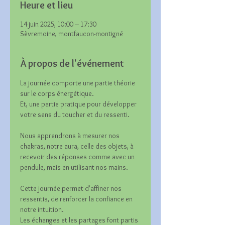
Heure et lieu
14 juin 2025, 10:00 – 17:30
Sèvremoine, montfaucon-montigné
À propos de l'événement
La journée comporte une partie théorie 
sur le corps énergétique.
Et, une partie pratique pour développer 
votre sens du toucher et du ressenti.
Nous apprendrons à mesurer nos 
chakras, notre aura, celle des objets, à 
recevoir des réponses comme avec un 
pendule, mais en utilisant nos mains.
Cette journée permet d'affiner nos 
ressentis, de renforcer la confiance en 
notre intuition. 
Les échanges et les partages font partis 