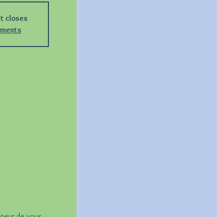
nt closes
ements
coeur de vous 