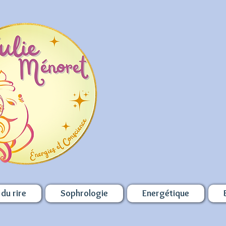
du rire
Sophrologie
Energétique