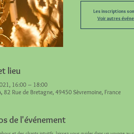
Les inscriptions so
Voir autres évén
t lieu
021, 16:00 – 18:00
A, 82 Rue de Bretagne, 49450 Sèvremoine, France
os de l'événement
bour et des chants intuitfs, laissez vous guider dans un voyage au 