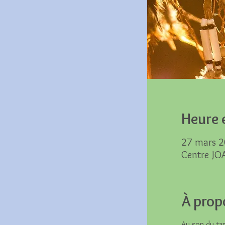
Heure e
27 mars 2
Centre JO
À prop
Au son du tam