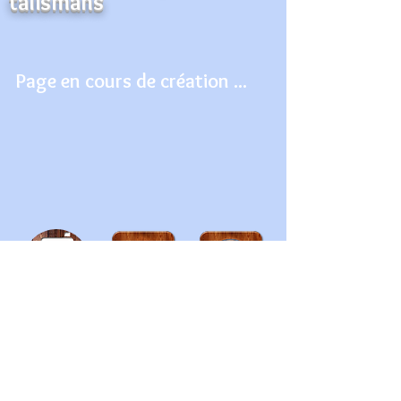
talismans
Page en cours de création ...
Le chant des étoiles