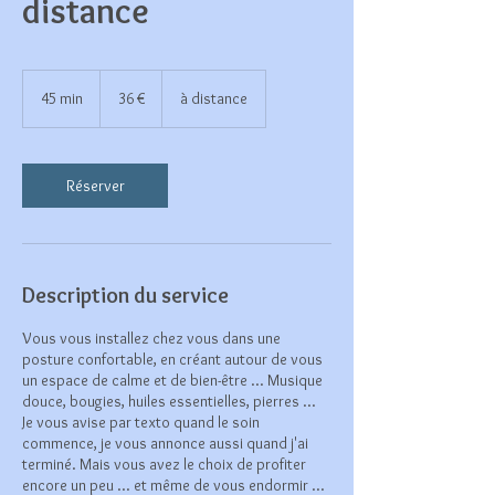
distance
36
euros
45 min
4
36 €
à distance
5
m
i
n
Réserver
Description du service
Vous vous installez chez vous dans une
posture confortable, en créant autour de vous
un espace de calme et de bien-être ... Musique
douce, bougies, huiles essentielles, pierres ...
Je vous avise par texto quand le soin
commence, je vous annonce aussi quand j'ai
terminé. Mais vous avez le choix de profiter
encore un peu ... et même de vous endormir ...