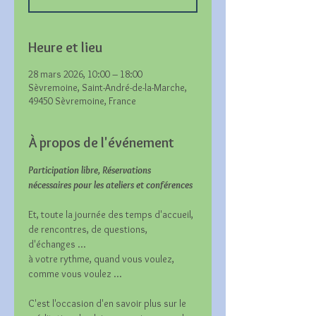
Heure et lieu
28 mars 2026, 10:00 – 18:00
Sèvremoine, Saint-André-de-la-Marche,
49450 Sèvremoine, France
À propos de l'événement
Participation libre, Réservations 
nécessaires pour les ateliers et conférences
Et, toute la journée des temps d'accueil, 
de rencontres, de questions, 
d'échanges ...
à votre rythme, quand vous voulez, 
comme vous voulez ...
C'est l'occasion d'en savoir plus sur le 