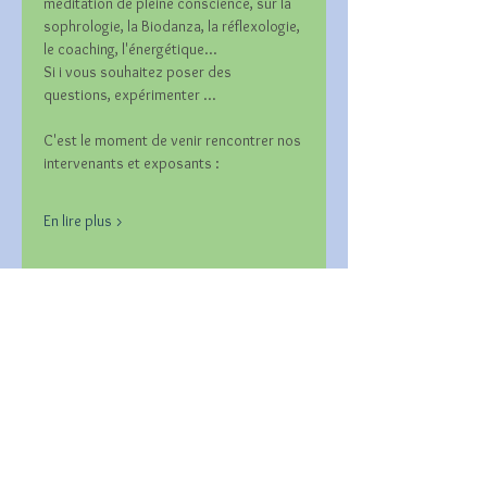
méditation de pleine conscience, sur la 
sophrologie, la Biodanza, la réflexologie, 
le coaching, l'énergétique...
Si i vous souhaitez poser des 
questions, expérimenter ...
C'est le moment de venir rencontrer nos 
intervenants et exposants :
En lire plus >
Partager cet événement